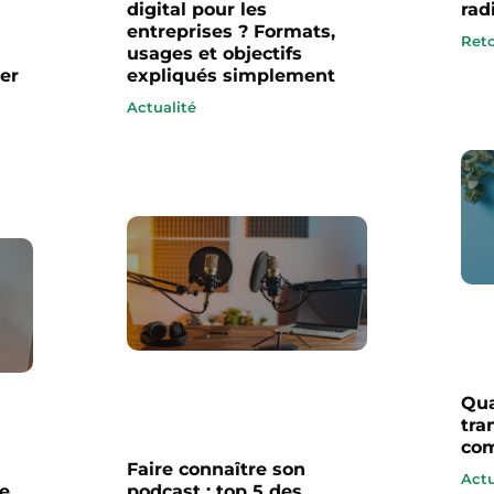
digital pour les
rad
entreprises ? Formats,
Reto
usages et objectifs
ier
expliqués simplement
Actualité
Qua
tra
com
Faire connaître son
Actu
ne
podcast : top 5 des