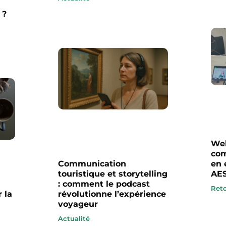
 ?
Web
com
Communication
en 
touristique et storytelling
AES
: comment le podcast
Reto
 la
révolutionne l’expérience
voyageur
Actualité