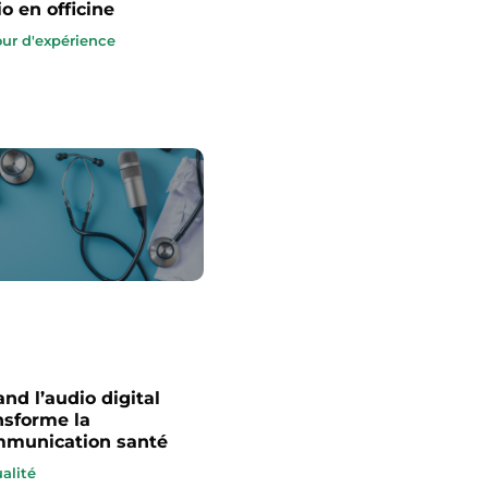
io en officine
ur d'expérience
nd l’audio digital
nsforme la
munication santé
alité