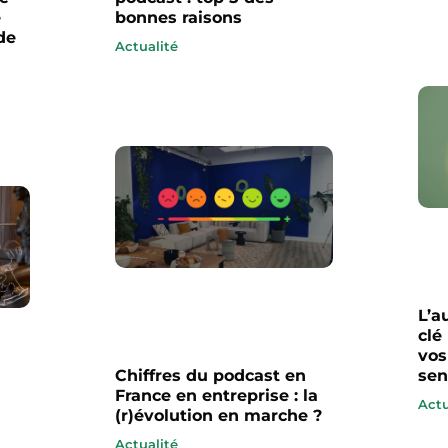
é
bonnes raisons
de
Actualité
L’a
clé
vos
Chiffres du podcast en
sen
France en entreprise : la
Actu
(r)évolution en marche ?
Actualité