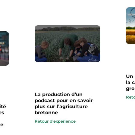
Un 
la 
gro
La production d’un
Reto
n
podcast pour en savoir
ité
plus sur l’agriculture
es
bretonne
Retour d'expérience
ne