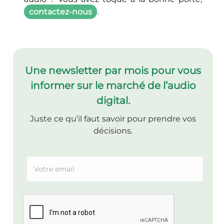
contactez-nous
.
Une newsletter par mois pour vous
informer sur le marché de l’audio
digital.
Juste ce qu’il faut savoir pour prendre vos
décisions.
E
E
m
m
a
a
i
i
l
l
E
*
m
a